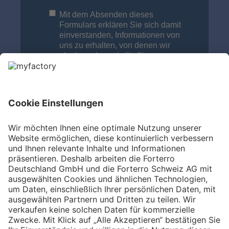
Mit dem Absenden dieses
Formulars erklären Sie sich damit
einverstanden, Informationen von
uns zu erhalten, von denen wir
glauben, dass sie für Sie von
Interesse sind. Sie können sich
jederzeit über den Standard-Link in
jeder unserer E-Mails wieder
abmelden. Bevor Sie sich
registrieren, lesen Sie bitte unsere
Datenschutzrichtlinie
, die
Informationen darüber enthält, wie
wir Ihre persönlichen Daten
verwalten.
*