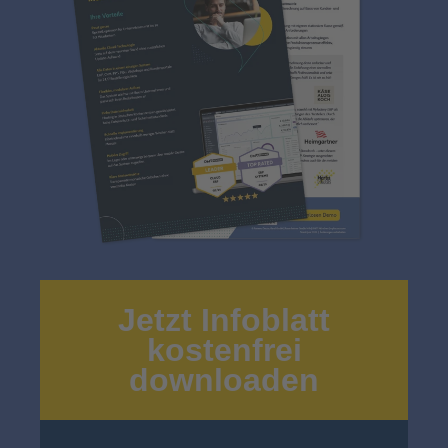
Jetzt Infoblatt
kostenfrei
downloaden